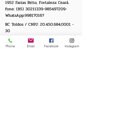
1952 Farias Brito, Fortaleza Ceará.
fone:
(85) 30211339
-985497209-
WhatsApp:
998170167
RC Toldos / CNPJ:
20.450.684.0001 -
30
Voltar ao topo
Phone
Email
Facebook
Instagram
Formas De Pagamentos: